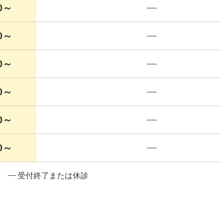
00～
30～
00～
30～
00～
30～
受付終了または休診