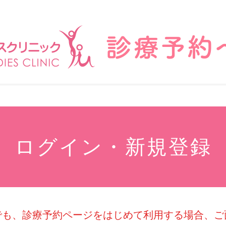
ログイン・新規登録
でも、診療予約ページをはじめて利用する場合、ご