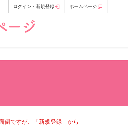
ログイン
・
新規登録
ホームページ
面倒ですが、「新規登録」から