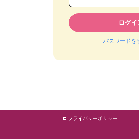
パスワードを
プライバシーポリシー