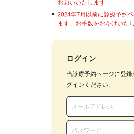
お願いいたします。
2024年7月以前に診療予
ます。お手数をおかけいた
ログイン
当診療予約ページに登録
グインください。