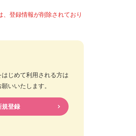
方は、登録情報が削除されており
をはじめて利用される方は
お願いいたします。