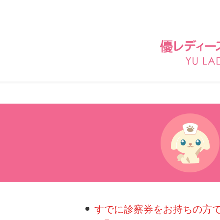
すでに診察券をお持ちの方